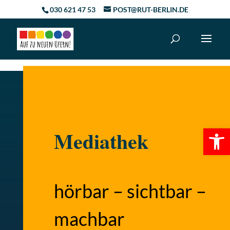
Skip to content
030 621 47 53
POST@RUT-BERLIN.DE
Werkzeugl
Mediathek
hörbar – sichtbar –
machbar