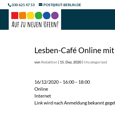
Skip
030 621 47 53
POST@RUT-BERLIN.DE
to
content
Lesben-Café Online mi
von
Redaktion
|
15. Dez. 2020
|
Uncategorized
16/12/2020 – 16:00 – 18:00
Online
Internet
Link wird nach Anmeldung bekannt geg