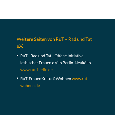
Weitere Seiten von RuT – Rad und Tat
e.V.
RuT - Rad und Tat - Offene Initiative
lesbischer Frauen e.V. in Berlin-Neukölln
www.rut-berlin.de
RuT-FrauenKultur&Wohnen
www.rut-
wohnen.de