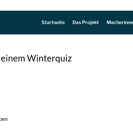
Startseite
Das Projekt
Macherinn
t einem Winterquiz
eben